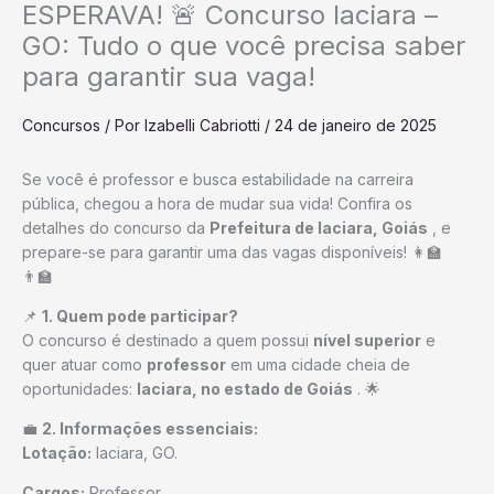
ESPERAVA! 🚨 Concurso Iaciara –
GO: Tudo o que você precisa saber
para garantir sua vaga!
Concursos
/ Por
Izabelli Cabriotti
/
24 de janeiro de 2025
Se você é professor e busca estabilidade na carreira
pública, chegou a hora de mudar sua vida! Confira os
detalhes do concurso da
Prefeitura de Iaciara, Goiás
, e
prepare-se para garantir uma das vagas disponíveis! 👩‍🏫
👨‍🏫
📌
1. Quem pode participar?
O concurso é destinado a quem possui
nível superior
e
quer atuar como
professor
em uma cidade cheia de
oportunidades:
Iaciara, no estado de Goiás
. 🌟
💼
2. Informações essenciais:
Lotação:
Iaciara, GO.
Cargos:
Professor.