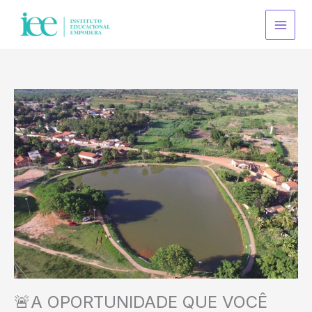
Ir
S
para
e
o
a
conteúdo
r
c
h
🚨A OPORTUNIDADE QUE VOCÊ