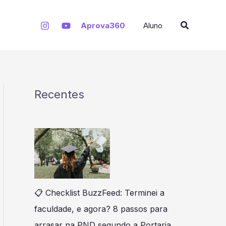
S
Pesquisar
e
Aprova360
Aluno
a
r
c
h
Recentes
📋 Checklist BuzzFeed: Terminei a
faculdade, e agora? 8 passos para
arrasar na PND segundo a Portaria