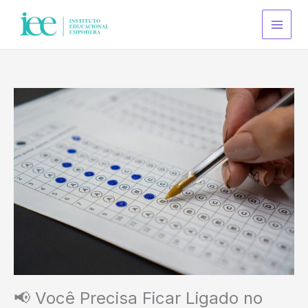
Ir
S
para
e
o
a
conteúdo
r
c
h
📢 Você Precisa Ficar Ligado no